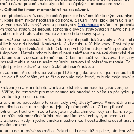
jmě i návrat pracně zhubnutých kil i s nějakým tím bonusem navíc.
m. Odhodlání mám momentálně na rozdávání.
jsem předeslala v úvodu, konečně jsem řekla všem těmto mým zoufalým
, které jsem nikdy neodtáhla do konce, STOP! První krok jsem učinila t
 v týdnu navštívila výživovou poradkyni v
Naturhouse
a vše s ní probrala
em trochu strach, že nebudu schopná o svých stravovacích návycích a 
 vůbec mluvit, ale velmi rychle ze mne tyto obavy spadly.
m zvážena na speciální váze, která zjistila podíl tuků a vody v těle – ob
 limit opravdu hodně. Konkrétně 18 kilo tuku a 20 kilo vody. Poté mi pa
ě dala můj individuální jídelníček na první týden a doporučila podpůrné
é doplňky. Metoda tohoto hubnutí není založena na nějaké drastické diet
čitá omezení zde samozřejmě jsou. Cílem je naučit se stravovat tak, ab
řirozeně mohla v nastaveném způsobu stravování pokračovat trvale. To
 jíst pestře, zdravě a bez nějaké přehnané askeze.
y začínám. Má startovací váha je 110,5 kg, jako první cíl jsem si určila 
se ale už teď těším, až to číslo nebude trojciferné, to bude moje první 
í.
krokem je napsání tohoto článku a odstartování něčeho, jako veřejné
y. Věřím, že tentokrát pro mne nebude tak snadné se vším za pár týdnů p
i, že to stejně nemá cenu.
enu, vím to, podvědomě to cítím celý svůj „tlustý“ život. Momentálně m
bou dlouhou cestu a stojím na jejím úplném počátku. Cíl mi připadá
lednu, tak trochu v mlze a také jako nějaká chiméra, kdy si říkám, že já
y nemůžu být normálně štíhlá. Ale snažím se všechny tyto negativní
y zahánět, vždyť i jedno čínské moudro říká: I cesta dlouhá deset tisíc 
prvním krokem.
em na tu cestu právě vykročila. Pokud mi budete držet palce, předem V