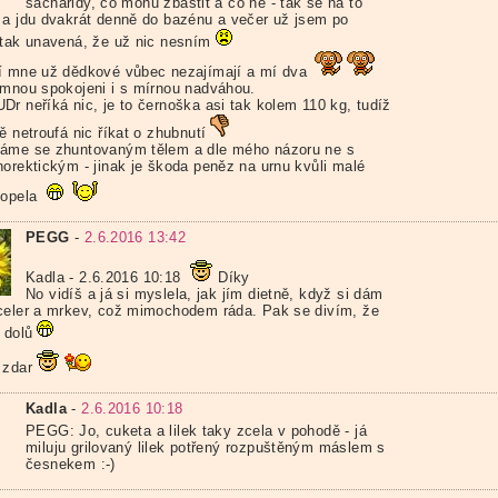
sacharidy, co mohu zbaštit a co ne - tak se na to
 a jdu dvakrát denně do bazénu a večer už jsem po
 tak unavená, že už nic nesním
í mne už dědkové vůbec nezajímají a mí dva
 mnou spokojeni i s mírnou nadváhou.
Dr neříká nic, je to černoška asi tak kolem 110 kg, tudíž
ě netroufá nic říkat o zhubnutí
áme se zhuntovaným tělem a dle mého názoru ne s
norektickým - jinak je škoda peněz na urnu kvůli malé
popela
PEGG
-
2.6.2016 13:42
Kadla - 2.6.2016 10:18
Díky
No vidíš a já si myslela, jak jím dietně, když si dám
celer a mrkev, což mimochodem ráda. Pak se divím, že
 dolů
 zdar
Kadla
-
2.6.2016 10:18
PEGG: Jo, cuketa a lilek taky zcela v pohodě - já
miluju grilovaný lilek potřený rozpuštěným máslem s
česnekem :-)