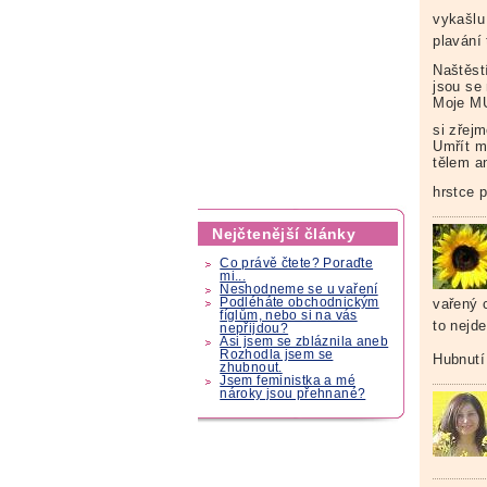
vykašlu
plavání
Naštěst
jsou se
Moje MU
si zřejm
Umřít m
tělem a
hrstce 
Nejčtenější články
Co právě čtete? Poraďte
mi...
Neshodneme se u vaření
vařený 
Podléháte obchodnickým
fíglům, nebo si na vás
to nejde
nepřijdou?
Asi jsem se zbláznila aneb
Rozhodla jsem se
Hubnutí
zhubnout.
Jsem feministka a mé
nároky jsou přehnané?