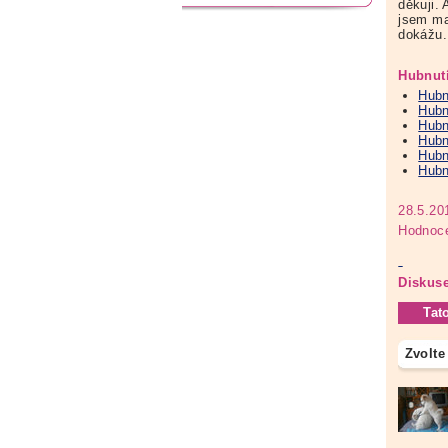
děkuji. 
jsem ma
dokážu.
Hubnut
Hubn
Hubn
Hubn
Hubn
Hubn
Hubn
28.5.20
Hodnoce
Diskuse
Tat
Zvolte