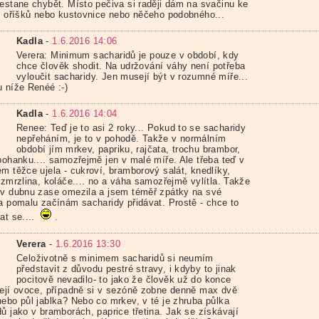
řestane chybět. Místo pečiva si raději dám na svačinu ke
st oříšků nebo kustovnice nebo něčeho podobného...
Kadla
-
1.6.2016 14:06
Verera: Minimum sacharidů je pouze v období, kdy
chce člověk shodit. Na udržování váhy není potřeba
vyloučit sacharidy. Jen musejí být v rozumné míře...
u níže Renéé :-)
Kadla
-
1.6.2016 14:04
Renee: Teď je to asi 2 roky... Pokud to se sacharidy
nepřeháním, je to v pohodě. Takže v normálním
období jím mrkev, papriku, rajčata, trochu brambor,
 pohanku.... samozřejmě jen v malé míře. Ale třeba teď v
em těžce ujela - cukroví, bramborový salát, knedlíky,
 zmrzlina, koláče.... no a váha samozřejmě vylítla. Takže
 v dubnu zase omezila a jsem téměř zpátky na své
 a pomalu začínám sacharidy přidávat. Prostě - chce to
at se....
.
Verera
-
1.6.2016 13:30
Celoživotně s minimem sacharidů si neumím
představit z důvodu pestré stravy, i kdyby to jinak
pocitově nevadilo- to jako že člověk už do konce
nejí ovoce, případně si v sezóně zobne denně max dvě
nebo půl jablka? Nebo co mrkev, v té je zhruba půlka
ů jako v bramborách, paprice třetina. Jak se získávají