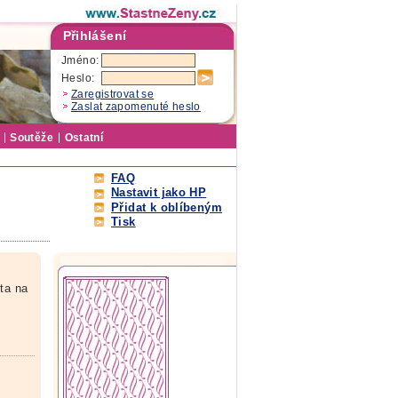
Přihlášení
Jméno:
Heslo:
Zaregistrovat se
Zaslat zapomenuté heslo
Soutěže
Ostatní
FAQ
Nastavit jako HP
Přidat k oblíbeným
Tisk
ota na