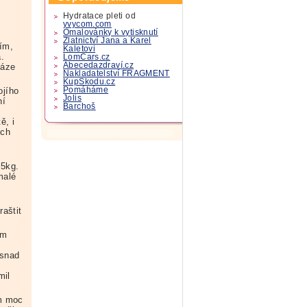
Hydratace pleti od
yvycom.com
Omalovánky k vytisknutí
Zlatnictví Jana a Karel
ím,
Kaletovi
.
LomCars.cz
Abecedazdraví.cz
váze
Nakladatelství FRAGMENT
KupSkodu.cz
ojího
Pomáháme
Jolis
ní
Barchoš
ě, i
ych
85kg.
malé
raštit
ám
 snad
mil
ám moc