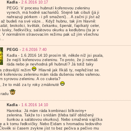
Kadla
-
2.6.2016 10:17
PEGG: V procesu hubnutí kořenovou zeleninu
vynech, má hodně sacharidů. Stejně tak cibuli (já ji
nahrazuji pórkem - i při smažení)... A začni ji jíst až
, až budeš na své váze... Když hubnu, tak jím hlavně:
alát, brokolici, květák, čekanku, špenát, řapíkatý celer,
 lusky, ředkvičky, salátovou okurku a kedlubnu (ta je v
. V normálním stravovacím režimu pak už jím všechnu
...
PEGG
-
2.6.2016 7:40
Kadla - 1.6.2016 14:10 prosím tě, někde níž jsi psala,
že nejíš kořenovou zeleninu. To proto, že ji nemáš
ráda nebo je nevhodná při hubnutí? Já totiž taky
a zdravější režim
Hlavně jak říkáš ty, nepřežírat se.
vě kořenovou zeleninu mám ráda dušenou nebo vařenou.
 syrovou zeleninu. A co cuketa?
 že to máš za ty roky zmáknuté
 radu
Kadla
-
1.6.2016 14:10
Haninka: Já mám ráda kombinaci bílkoviny+
zelenina. Takže to i snídám (třeba talíř obložený
šunkou a salátovou okurkou). Nebo smažená vajíčka
e a k tomu ředkvičky. Nebo Eidam s hromadou ledového
 Člověk si časem zvykne jíst to bez pečiva a pečivo mu