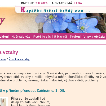
DNES JE
7.8.2026
A SVÁTEK MÁ
LADA
Vaření
Naštvalo vás
Potěšilo vás
U Maryši
Tvoření
Vtipy a obrázky
a vztahy
rana
/
Život a vztahy
y, které zajímají všechny ženy. Manželství, partnerství, rozvod, nevěra,
 výchova dětí, vztahy s rodiči, tchyně a tchán, čtenářské příběhy ze živ
rtnerské problémy, nevěra, láska, milování, výchova dětí, problémy
ě…
í v přímém přenosu. Začínáme. 1. Díl.
Říká se, že zoufalí lidé
dělají zoufalé věci. Nevím,
jestli je to k čemu jsem se