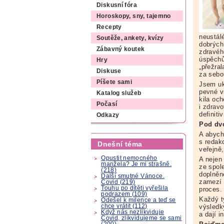
Diskusní fóra
Horoskopy, sny, tajemno
Recepty
neustálé
Soutěže, ankety, kvízy
dobrých
Zábavný koutek
zdravého
úspěchů
Hry
„přežra
Diskuse
za sebo
Píšete sami
Jsem uk
pevné vů
Katalog služeb
kila oc
Počasí
i zdrav
definit
Odkazy
Pod dv
A abych
s redak
Dnešní téma
veřejně
Opustit nemocného
A nejen
manžela? Je mi strašně.
ze spol
(218)
doplněn
Další smutné Vánoce.
zamezí 
Covid (219)
Touhu po dítěti vyřešila
proces
podrazem (109)
Každý t
Odešel k milence a teď se
chce vrátit (112)
výsledk
Když nás nezlikviduje
a dají i
Covid, zlikvidujeme se sami
(200)