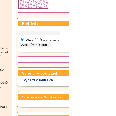
Prohledej
Web
Šťastné ženy
m
íraná
vat už
a
 se
Výherci v soutěžích
Výherci v soutěžích
rétně
u
Soutěže na Soutez.cz
í
zváží