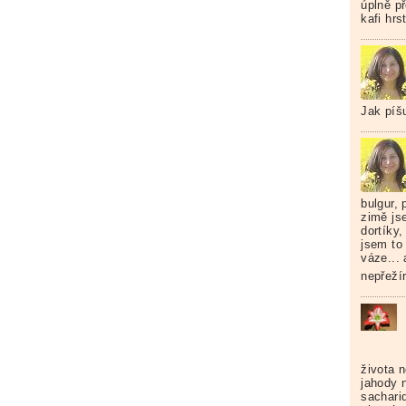
úplně p
kafi hr
Jak píš
bulgur,
zimě js
dortíky,
jsem to
váze...
nepřežír
života 
jahody 
sacharid