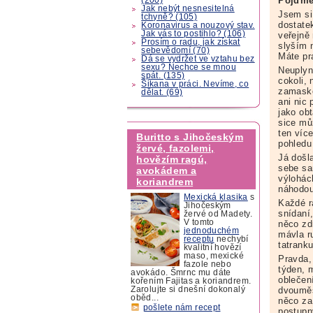
Pojďme 
Jak nebýt nesnesitelná
Jsem si
tchyně? (105)
dostate
Koronavirus a nouzový stav.
Jak vás to postihlo? (106)
veřejně
Prosím o radu, jak získat
slyším n
sebevědomí (70)
Máte pr
Dá se vydržet ve vztahu bez
sexu? Nechce se mnou
Neuplyn
spát. (135)
cokoli,
Šikana v práci. Nevíme, co
zamasko
dělat. (69)
ani nic
jako ob
sice můž
ten víc
Buritto s Jihočeským
pohledu
žervé, fazolemi,
Já došl
hovězím ragú,
sebe sa
avokádem a
výlohác
koriandrem
náhodou
Mexická klasika
s
Každé r
Jihočeským
snídaní
žervé od Madety.
V tomto
něco zd
jednoduchém
mávla ru
receptu
nechybí
tatrank
kvalitní hovězí
maso, mexické
Pravda, 
fazole nebo
týden, 
avokádo. Šmrnc mu dáte
oblečení
kořením Fajitas a koriandrem.
dvouměs
Zarolujte si dnešní dokonalý
oběd...
něco za
pošlete nám recept
postupn