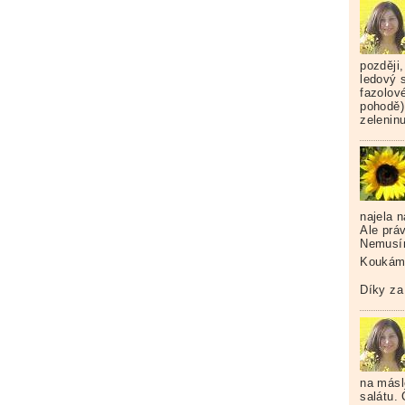
později
ledový s
fazolové
pohodě)
zeleninu
najela n
Ale prá
Nemusím
Koukám,
Díky za
na másl
salátu.