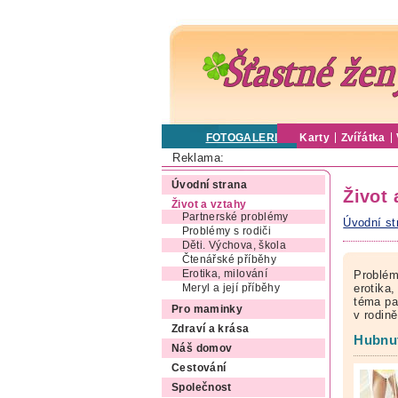
FOTOGALERIE
Karty
Zvířátka
Reklama:
Úvodní strana
Život 
Život a vztahy
Partnerské problémy
Úvodní st
Problémy s rodiči
Děti. Výchova, škola
Čtenářské příběhy
Erotika, milování
Problém
erotika,
Meryl a její příběhy
téma pa
Pro maminky
v rodin
Zdraví a krása
Hubnut
Náš domov
Cestování
Společnost