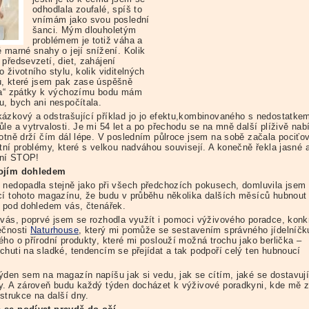
odhodlala zoufalé, spíš to
vnímám jako svou poslední
šanci. Mým dlouholetým
problémem je totiž váha a
 marné snahy o její snížení. Kolik
 předsevzetí, diet, zahájení
 životního stylu, kolik viditelných
, které jsem pak zase úspěšně
la“ zpátky k výchozímu bodu mám
u, bych ani nespočítala.
ázkový a odstrašující příklad jo jo efektu,kombinovaného s nedostatke
le a vytrvalosti. Je mi 54 let a po přechodu se na mně další plíživě nab
hotně drží čím dál lépe. V posledním půlroce jsem na sobě začala pociťo
otní problémy, které s velkou nadváhou souvisejí. A konečně řekla jasné 
ivní STOP!
ojím dohledem
 nedopadla stejně jako při všech předchozích pokusech, domluvila jsem
cí tohoto magazínu, že budu v průběhu několika dalších měsíců hubnout
, pod dohledem vás, čtenářek.
 vás, poprvé jsem se rozhodla využít i pomoci výživového poradce, konk
ečnosti
Naturhouse
, který mi pomůže se sestavením správného jídelníčk
ého o přírodní produkty, které mi poslouží možná trochu jako berlička –
chuti na sladké, tendencím se přejídat a tak podpoří celý ten hubnoucí
.
ýden sem na magazín napíšu jak si vedu, jak se cítím, jaké se dostavuj
y. A zároveň budu každý týden docházet k výživové poradkyni, kde mě 
nstrukce na další dny.