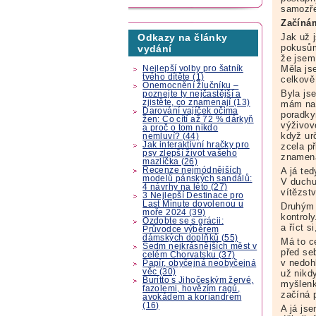
samozře
Začíná
Jak už 
Odkazy na články
pokusům
vydání
že jsem
Měla js
Nejlepší volby pro šatník
tvého dítěte (1)
celkově
Onemocnění žlučníku –
Byla jse
poznejte ty nejčastější a
zjistěte, co znamenají (13)
mám nad
Darování vajíček očima
poradkyn
žen: Co cítí až 72 % dárkyň
výživov
a proč o tom nikdo
když ur
nemluví? (44)
Jak interaktivní hračky pro
zcela p
psy zlepší život vašeho
znamená
mazlíčka (26)
Recenze nejmódnějších
A já ted
modelů pánských sandálů:
V duchu 
4 návrhy na léto (27)
vítězstv
3 Nejlepší Destinace pro
Last Minute dovolenou u
Druhým 
moře 2024 (39)
kontrol
Ozdobte se s grácii:
a říct s
Průvodce výběrem
dámských doplňků (55)
Má to c
Sedm nejkrásnějších měst v
před se
celém Chorvatsku (37)
v nedoh
Papír, obyčejná neobyčejná
věc (30)
už nikd
Buritto s Jihočeským žervé,
myšlenk
fazolemi, hovězím ragú,
začíná 
avokádem a koriandrem
(16)
A já js