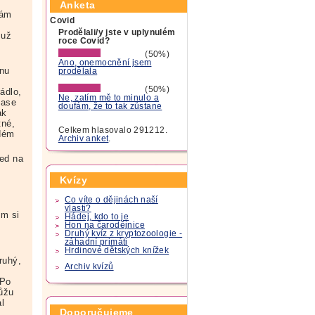
Anketa
mám
Covid
Prodělali/y jste v uplynulém
 už
roce Covid?
(50%)
Ano, onemocnění jsem
knu
prodělala
(50%)
ádlo,
Ne, zatím mě to minulo a
zase
doufám, že to tak zůstane
ak
tné,
Celkem hlasovalo 291212.
ždém
Archiv anket
.
led na
o
Kvízy
Co víte o dějinách naší
vlasti?
em si
Hádej, kdo to je
Hon na čarodějnice
Druhý kvíz z kryptozoologie -
záhadní primáti
Hrdinové dětských knížek
ruhý,
Archiv kvízů
 Po
můžu
l
Doporučujeme