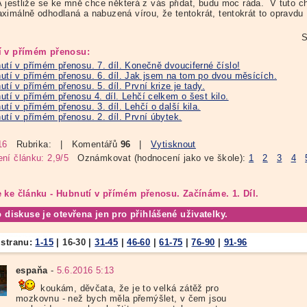
A jestliže se ke mně chce některá z vás přidat, budu moc ráda. V tuto ch
ximálně odhodlaná a nabuzená vírou, že tentokrát, tentokrát to opravdu
S
í v přímém přenosu:
utí v přímém přenosu. 7. díl. Konečně dvouciferné číslo!
utí v přímém přenosu. 6. díl. Jak jsem na tom po dvou měsících.
utí v přímém přenosu. 5. díl. První krize je tady.
utí v přímém přenosu 4. díl. Lehčí celkem o šest kilo.
utí v přímém přenosu. 3. díl. Lehčí o další kila.
utí v přímém přenosu. 2. díl. První úbytek.
16
Rubrika:
| Komentářů
96
|
Vytisknout
ní článku: 2,9/5
Oznámkovat (hodnocení jako ve škole):
1
2
3
4
 ke článku - Hubnutí v přímém přenosu. Začínáme. 1. Díl.
o diskuse je otevřena jen pro přihlášené uživatelky.
 stranu:
1-15
|
16-30
|
31-45
|
46-60
|
61-75
|
76-90
|
91-96
espaňa
-
5.6.2016 5:13
koukám, děvčata, že je to velká zátěž pro
mozkovnu - než bych měla přemýšlet, v čem jsou