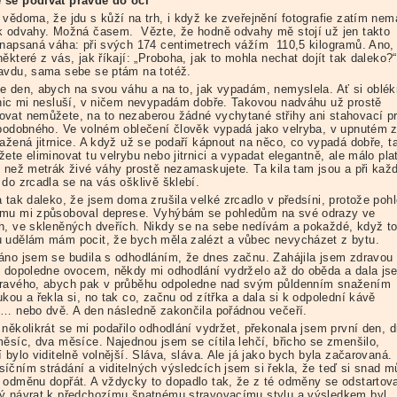
se podívat pravdě do očí
 vědoma, že jdu s kůží na trh, i když ke zveřejnění fotografie zatím ne
k odvahy. Možná časem. Vězte, že hodně odvahy mě stojí už jen takto
 napsaná váha: při svých 174 centimetrech vážím 110,5 kilogramů. Ano,
ěkteré z vás, jak říkají: „Proboha, jak to mohla nechat dojít tak daleko?“
avdu, sama sebe se ptám na totéž.
e den, abych na svou váhu a na to, jak vypadám, nemyslela. Ať si oblé
 nic mi nesluší, v ničem nevypadám dobře. Takovou nadváhu už prostě
vat nemůžete, na to nezaberou žádné vychytané střihy ani stahovací pr
 podobného. Ve volném oblečení člověk vypadá jako velryba, v upnutém 
tažená jitrnice. A když už se podaří kápnout na něco, co vypadá dobře, t
ete eliminovat tu velrybu nebo jitrnici a vypadat elegantně, ale málo pla
e než metrák živé váhy prostě nezamaskujete. Ta kila tam jsou a při ka
 do zrcadla se na vás ošklivě šklebí.
a tak daleko, že jsem doma zrušila velké zrcadlo v předsíni, protože poh
mu mi způsoboval deprese. Vyhýbám se pohledům na své odrazy ve
h, ve skleněných dveřích. Nikdy se na sebe nedívám a pokaždé, když t
 udělám mám pocit, že bych měla zalézt a vůbec nevycházet z bytu.
áno jsem se budila s odhodláním, že dnes začnu. Zahájila jsem zdravou
, dopoledne ovocem, někdy mi odhodlání vydrželo až do oběda a dala js
ravého, abych pak v průběhu odpoledne nad svým půldenním snažením
kou a řekla si, no tak co, začnu od zítřka a dala si k odpolední kávě
u… nebo dvě. A den následně zakončila pořádnou večeří.
několikrát se mi podařilo odhodlání vydržet, překonala jsem první den, d
měsíc, dva měsíce. Najednou jsem se cítila lehčí, břicho se zmenšilo,
 bylo viditelně volnější. Sláva, sláva. Ale já jako bych byla začarovaná.
íčním strádání a viditelných výsledcích jsem si řekla, že teď si snad 
 odměnu dopřát. A vždycky to dopadlo tak, že z té odměny se odstartova
ý návrat k předchozímu špatnému stravovacímu stylu a výsledkem byl