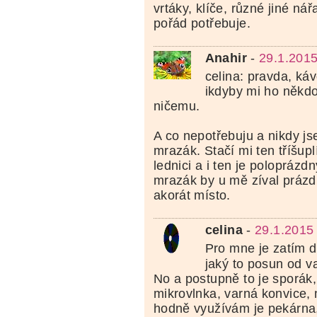
vrtáky, klíče, různé jiné nář
pořád potřebuje.
Anahir
-
29.1.2015
celina: pravda, k
ikdyby mi ho někdo
ničemu.
A co nepotřebuju a nikdy js
mrazák. Stačí mi ten tříšup
lednici a i ten je poloprázdn
mrazák by u mě zíval prázd
akorát místo.
celina
-
29.1.2015
Pro mne je zatím d
jaký to posun od v
No a postupně to je sporák,
mikrovlnka, varná konvice, 
hodně využívám je pekárna,