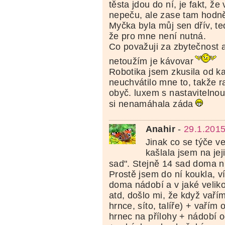
těsta jdou do ní, je fakt, že
nepeču, ale zase tam hodn
Myčka byla můj sen dřív, te
že pro mne není nutná.
Co považuji za zbytečnost 
netoužím je kávovar
Robotika jsem zkusila od k
neuchvátilo mne to, takže 
obyč. luxem s nastavitelno
si nenamáhala záda
Anahir
-
29.1.2015
Jinak co se týče ve
kašlala jsem na jej
sad". Stejně 14 sad doma 
Prostě jsem do ní koukla, v
doma nádobí a v jaké velikos
atd, došlo mi, že když vaří
hrnce, síto, talíře) + vařím
hrnec na přílohy + nádobí 