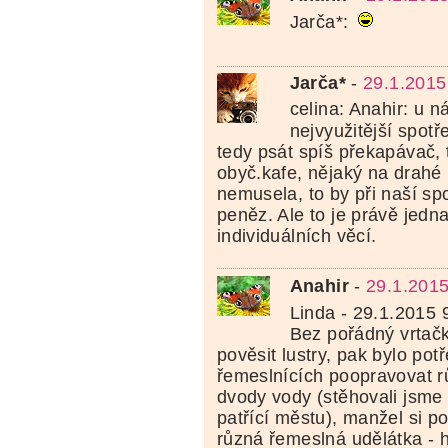
Jarča*:
Jarča*
-
29.1.2015
celina: Anahir: u n
nejvyužitější spotř
tedy psát spíš překapávač,
obyč.kafe, nějaký na drahé 
nemusela, to by při naší sp
peněz. Ale to je právě jedna
individuálních věcí.
Anahir
-
29.1.2015
Linda - 29.1.2015 
Bez pořádný vrtač
pověsit lustry, pak bylo pot
řemeslnících poopravovat r
dvody vody (stěhovali jsme
patřící městu), manžel si p
různá řemeslná udělátka - 