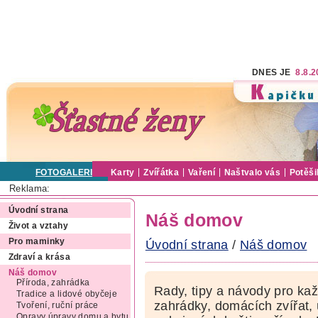
DNES JE
8.8.
FOTOGALERIE
Karty
Zvířátka
Vaření
Naštvalo vás
Potěši
Reklama:
Úvodní strana
Náš domov
Život a vztahy
Pro maminky
Úvodní strana
/
Náš domov
Zdraví a krása
Náš domov
Příroda, zahrádka
Rady, tipy a návody pro ka
Tradice a lidové obyčeje
zahrádky, domácích zvířat,
Tvoření, ruční práce
Opravy úpravy domu a bytu