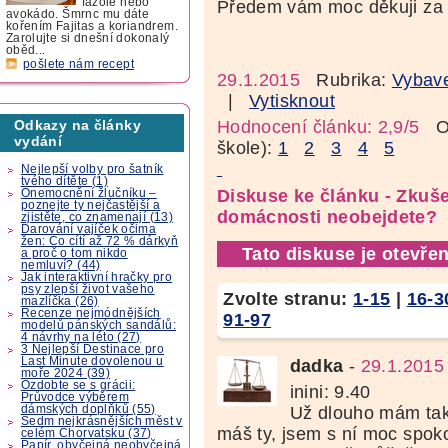
fazole nebo
Předem vám moc děkuji za 
avokádo. Šmrnc mu dáte
kořením Fajitas a koriandrem.
Zarolujte si dnešní dokonalý
oběd...
pošlete nám recept
29.1.2015
Rubrika:
Vybav
|
Vytisknout
Hodnocení článku: 2,9/5
Oz
Odkazy na články
vydání
škole):
1
2
3
4
5
Nejlepší volby pro šatník
tvého dítěte (1)
Diskuse ke článku - Zkuše
Onemocnění žlučníku –
poznejte ty nejčastější a
domácnosti neobejdete?
zjistěte, co znamenají (13)
Darování vajíček očima
žen: Co cítí až 72 % dárkyň
Tato diskuse je otevřen
a proč o tom nikdo
nemluví? (44)
Jak interaktivní hračky pro
psy zlepší život vašeho
Zvolte stranu:
1-15
|
16-3
mazlíčka (26)
Recenze nejmódnějších
91-97
modelů pánských sandálů:
4 návrhy na léto (27)
3 Nejlepší Destinace pro
Last Minute dovolenou u
dadka
-
29.1.2015
moře 2024 (39)
Ozdobte se s grácii:
inini: 9.40
Průvodce výběrem
dámských doplňků (55)
Už dlouho mám tak
Sedm nejkrásnějších měst v
máš ty, jsem s ní moc spoko
celém Chorvatsku (37)
Papír, obyčejná neobyčejná