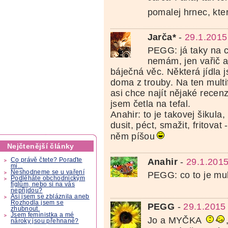
pomalej hrnec, kte
Jarča*
-
29.1.2015
PEGG: já taky na 
nemám, jen vařič a
báječná věc. Některá jídla j
doma z trouby. Na ten multi
asi chce najít nějaké recen
jsem četla na tefal.
Anahir: to je takovej šikula, 
dusit, péct, smažit, fritovat
něm píšou
Nejčtenější články
Anahir
-
29.1.2015
Co právě čtete? Poraďte
mi...
Neshodneme se u vaření
PEGG: co to je mul
Podléháte obchodnickým
fíglům, nebo si na vás
nepřijdou?
Asi jsem se zbláznila aneb
Rozhodla jsem se
PEGG
-
29.1.2015
zhubnout.
Jsem feministka a mé
Jo a MYČKA
nároky jsou přehnané?