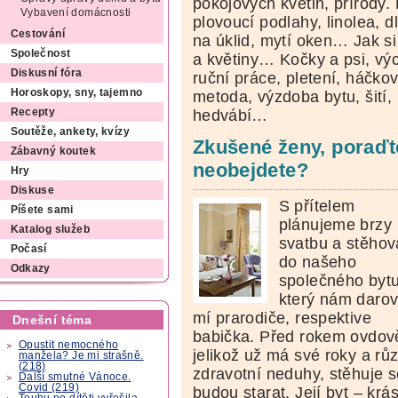
pokojových květin, přírody
Vybavení domácnosti
plovoucí podlahy, linolea, d
Cestování
na úklid, mytí oken… Jak si 
Společnost
a květiny… Kočky a psi, vý
Diskusní fóra
ruční práce, pletení, háčko
Horoskopy, sny, tajemno
metoda, výzdoba bytu, šití,
Recepty
hedvábí…
Soutěže, ankety, kvízy
Zkušené ženy, poraďt
Zábavný koutek
neobejdete?
Hry
Diskuse
S přítelem
Píšete sami
plánujeme brzy
Katalog služeb
svatbu a stěhov
Počasí
do našeho
Odkazy
společného bytu
který nám darov
mí prarodiče, respektive
Dnešní téma
babička. Před rokem ovdov
Opustit nemocného
jelikož už má své roky a rů
manžela? Je mi strašně.
(218)
zdravotní neduhy, stěhuje s
Další smutné Vánoce.
Covid (219)
budou starat. Její byt – krá
Touhu po dítěti vyřešila