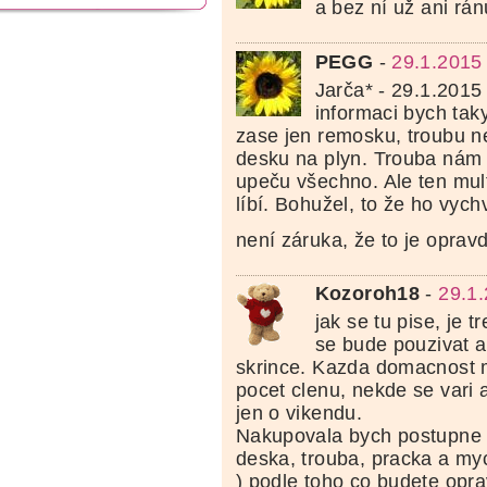
a bez ní už ani rán
PEGG
-
29.1.2015
Jarča* - 29.1.2015
informaci bych tak
zase jen remosku, troubu 
desku na plyn. Trouba nám
upeču všechno. Ale ten mult
líbí. Bohužel, to že ho vychva
není záruka, že to je oprav
Kozoroh18
-
29.1
jak se tu pise, je 
se bude pouzivat a
skrince. Kazda domacnost m
pocet clenu, nekde se vari 
jen o vikendu.
Nakupovala bych postupne (
deska, trouba, pracka a my
) podle toho co budete opr