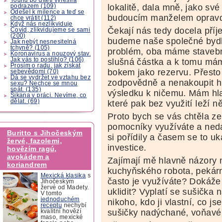
lokalitě, dala mně, jako sv
podrazem (109)
Odešel k milence a teď se
budoucím manželem opravd
chce vrátit (112)
Když nás nezlikviduje
Čekají nás tedy docela příj
Covid, zlikvidujeme se sami
(200)
budeme naše společné bydle
Jak nebýt nesnesitelná
tchyně? (105)
problém, oba máme stavebn
Koronavirus a nouzový stav.
Jak vás to postihlo? (106)
slušná částka a k tomu má
Prosím o radu, jak získat
bokem jako rezervu. Přesto
sebevědomí (70)
Dá se vydržet ve vztahu bez
zodpovědně a nenakoupit h
sexu? Nechce se mnou
spát. (135)
výsledku k ničemu. Mám hla
Šikana v práci. Nevíme, co
dělat. (69)
které pak bez využití leží n
Proto bych se vás chtěla ze
pomocníky využíváte a nedá
Buritto s Jihočeským
si pořídily a časem se to u
žervé, fazolemi,
investice.
hovězím ragú,
avokádem a
Zajímají mě hlavně názory n
koriandrem
kuchyňského robota, pekárn
Mexická klasika
s
často je využíváte? Dokáže
Jihočeským
žervé od Madety.
uklidit? Vyplatí se sušičk
V tomto
jednoduchém
nikoho, kdo ji vlastní, co js
receptu
nechybí
sušičky nadýchané, voňavé 
kvalitní hovězí
maso, mexické