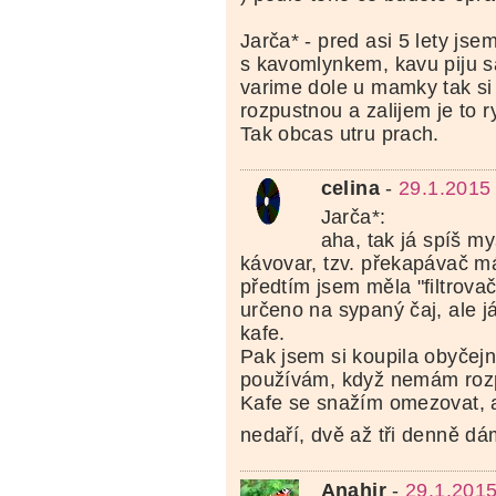
Jarča* - pred asi 5 lety jse
s kavomlynkem, kavu piju sa
varime dole u mamky tak s
rozpustnou a zalijem je to ry
Tak obcas utru prach.
celina
-
29.1.2015
Jarča*:
aha, tak já spíš my
kávovar, tzv. překapávač m
předtím jsem měla "filtrovač"
určeno na sypaný čaj, ale j
kafe.
Pak jsem si koupila obyčejn
používám, když nemám roz
Kafe se snažím omezovat, a
nedaří, dvě až tři denně dá
Anahir
-
29.1.2015