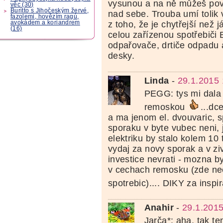
vysunou a na ně můžeš pově
věc (30)
Buritto s Jihočeským žervé,
nad sebe. Trouba umí tolik 
fazolemi, hovězím ragú,
avokádem a koriandrem
z toho, že je chytřejší než
(16)
celou zařízenou spotřebič
odpařovače, drtiče odpadu 
desky.
Linda
-
29.1.2015 
PEGG: tys mi dala
remoskou
...dc
a ma jenom el. dvouvaric, s
sporaku v byte vubec neni,
elektriku by stalo kolem 10
vydaj za novy sporak a v ziv
investice nevrati - mozna by 
v cechach remosku (zde neex
spotrebic).... DIKY za inspir
Anahir
-
29.1.2015
Jarča*: aha, tak te