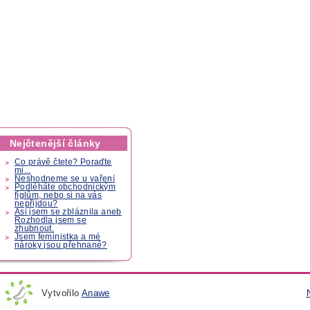
Nejčtenější články
Co právě čtete? Poraďte
mi...
Neshodneme se u vaření
Podléháte obchodnickým
fíglům, nebo si na vás
nepřijdou?
Asi jsem se zbláznila aneb
Rozhodla jsem se
zhubnout.
Jsem feministka a mé
nároky jsou přehnané?
Vytvořilo
Anawe