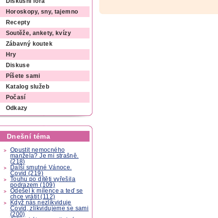
Diskusní fóra
Horoskopy, sny, tajemno
Recepty
Soutěže, ankety, kvízy
Zábavný koutek
Hry
Diskuse
Píšete sami
Katalog služeb
Počasí
Odkazy
Dnešní téma
Opustit nemocného
manžela? Je mi strašně.
(218)
Další smutné Vánoce.
Covid (219)
Touhu po dítěti vyřešila
podrazem (109)
Odešel k milence a teď se
chce vrátit (112)
Když nás nezlikviduje
Covid, zlikvidujeme se sami
(200)