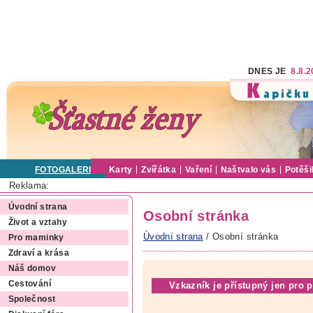
DNES JE
8.8.
FOTOGALERIE
Karty
Zvířátka
Vaření
Naštvalo vás
Potěši
Reklama:
Úvodní strana
Osobní stránka
Život a vztahy
Úvodní strana
/ Osobní stránka
Pro maminky
Zdraví a krása
Náš domov
Cestování
Vzkazník je přístupný jen pro p
Společnost