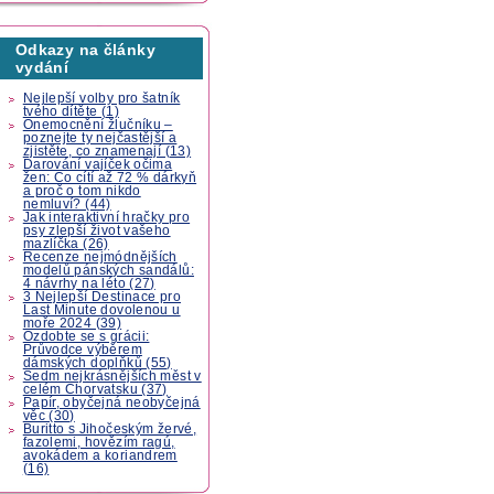
Odkazy na články
vydání
Nejlepší volby pro šatník
tvého dítěte (1)
Onemocnění žlučníku –
poznejte ty nejčastější a
zjistěte, co znamenají (13)
Darování vajíček očima
žen: Co cítí až 72 % dárkyň
a proč o tom nikdo
nemluví? (44)
Jak interaktivní hračky pro
psy zlepší život vašeho
mazlíčka (26)
Recenze nejmódnějších
modelů pánských sandálů:
4 návrhy na léto (27)
3 Nejlepší Destinace pro
Last Minute dovolenou u
moře 2024 (39)
Ozdobte se s grácii:
Průvodce výběrem
dámských doplňků (55)
Sedm nejkrásnějších měst v
celém Chorvatsku (37)
Papír, obyčejná neobyčejná
věc (30)
Buritto s Jihočeským žervé,
fazolemi, hovězím ragú,
avokádem a koriandrem
(16)