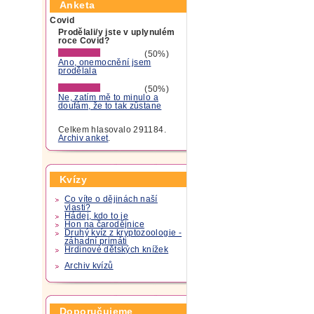
Anketa
Covid
Prodělali/y jste v uplynulém
roce Covid?
(50%)
Ano, onemocnění jsem
prodělala
(50%)
Ne, zatím mě to minulo a
doufám, že to tak zůstane
Celkem hlasovalo 291184.
Archiv anket
.
Kvízy
Co víte o dějinách naší
vlasti?
Hádej, kdo to je
Hon na čarodějnice
Druhý kvíz z kryptozoologie -
záhadní primáti
Hrdinové dětských knížek
Archiv kvízů
Doporučujeme