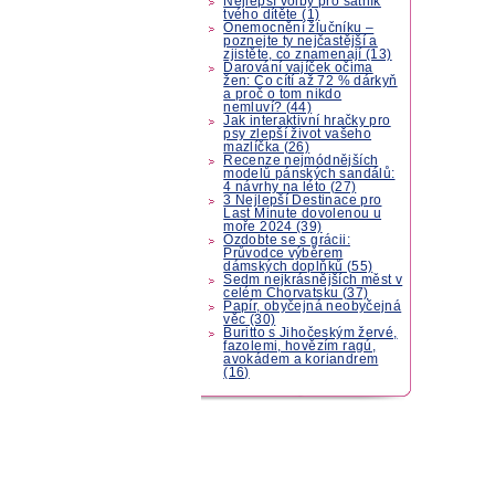
Nejlepší volby pro šatník
tvého dítěte (1)
Onemocnění žlučníku –
poznejte ty nejčastější a
zjistěte, co znamenají (13)
Darování vajíček očima
žen: Co cítí až 72 % dárkyň
a proč o tom nikdo
nemluví? (44)
Jak interaktivní hračky pro
psy zlepší život vašeho
mazlíčka (26)
Recenze nejmódnějších
modelů pánských sandálů:
4 návrhy na léto (27)
3 Nejlepší Destinace pro
Last Minute dovolenou u
moře 2024 (39)
Ozdobte se s grácii:
Průvodce výběrem
dámských doplňků (55)
Sedm nejkrásnějších měst v
celém Chorvatsku (37)
Papír, obyčejná neobyčejná
věc (30)
Buritto s Jihočeským žervé,
fazolemi, hovězím ragú,
avokádem a koriandrem
(16)