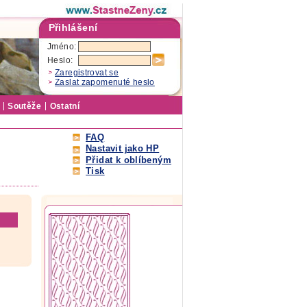
Přihlášení
Jméno:
Heslo:
Zaregistrovat se
Zaslat zapomenuté heslo
Soutěže
Ostatní
FAQ
Nastavit jako HP
Přidat k oblíbeným
Tisk