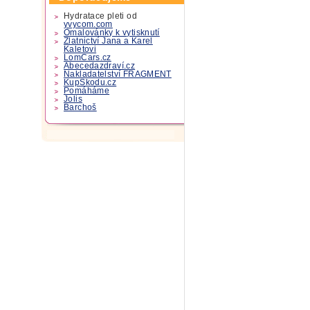
Hydratace pleti od
yvycom.com
Omalovánky k vytisknutí
Zlatnictví Jana a Karel
Kaletovi
LomCars.cz
Abecedazdraví.cz
Nakladatelství FRAGMENT
KupSkodu.cz
Pomáháme
Jolis
Barchoš