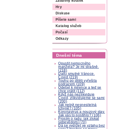
Zábavný koutek
Hry
Diskuse
Píšete sami
Katalog služeb
Počasí
Odkazy
Dnešní téma
Opustit nemocného
manžela? Je mi strašně.
(218)
Další smutné Vánoce.
Covid (219)
Touhu po dítěti vyřešila
podrazem (109)
Odešel k milence a teď se
chce vrátit (112)
Když nás nezlikviduje
Covid, zlikvidujeme se sami
(200)
Jak nebýt nesnesitelná
tchyně? (105)
Koronavirus a nouzový stav.
Jak vás to postihlo? (106)
Prosím o radu, jak získat
sebevědomí (70)
Dá se vydržet ve vztahu bez
sexu? Nechce se mnou