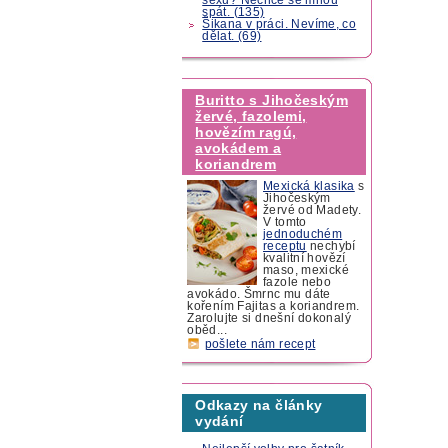
spát. (135)
Šikana v práci. Nevíme, co
dělat. (69)
Buritto s Jihočeským
žervé, fazolemi,
hovězím ragú,
avokádem a
koriandrem
Mexická klasika
s
Jihočeským
žervé od Madety.
V tomto
jednoduchém
receptu
nechybí
kvalitní hovězí
maso, mexické
fazole nebo
avokádo. Šmrnc mu dáte
kořením Fajitas a koriandrem.
Zarolujte si dnešní dokonalý
oběd...
pošlete nám recept
Odkazy na články
vydání