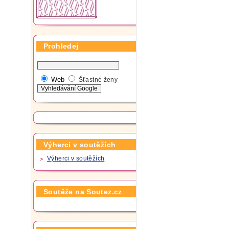
Prohledej
Web
Šťastné ženy
Výherci v soutěžích
Výherci v soutěžích
Soutěže na Soutez.cz