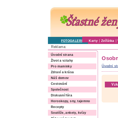
FOTOGALERIE
Karty
Zvířátka
Reklama:
Úvodní strana
Osobn
Život a vztahy
Úvodní st
Pro maminky
Zdraví a krása
Náš domov
Cestování
Vzk
Společnost
Diskusní fóra
Horoskopy, sny, tajemno
Recepty
Soutěže, ankety, kvízy