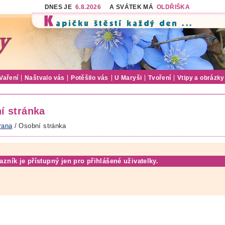
DNES JE
6.8.2026
A SVÁTEK MÁ
OLDŘIŠKA
Vaření
Naštvalo vás
Potěšilo vás
U Maryši
Tvoření
Vtipy a obrázky
í stránka
rana
/ Osobní stránka
azník je přístupný jen pro přihlášené uživatelky.